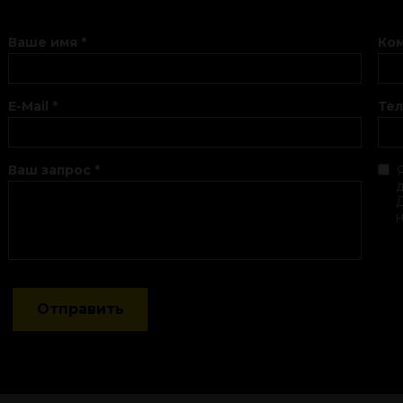
Ваше имя *
Ком
E-Mail *
Те
Ваш запрос *
д
Отправить